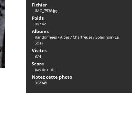
Fichier
IMG_7538.jpg
Poids
867 Ko
Albums
Randonnées
/
Alpes
/
Chartreuse
/
Soleil noir (La
Scia)
Visites
374
Score
pas de note
Notez cette photo