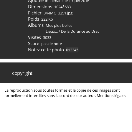
Ajoutée le
dimanche 19 juin 2016
Dimensions
1024*683
Fichier
34-IMG_3251.jpg
Poids
222 Ko
Albums
Mes plus belles
Lieux...
/
De la Durance au Drac
Visites
3033
Score
pas de note
Notez cette photo
copyright
La reproduction sous toutes formes et la copie de ces images sont
formellement interdites sans l'accord de leur auteur.
Mentions légales