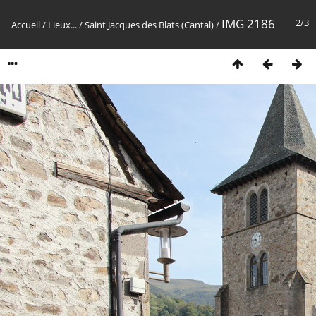
IMG 2186
2/3
Accueil
/
Lieux...
/
Saint Jacques des Blats (Cantal)
/